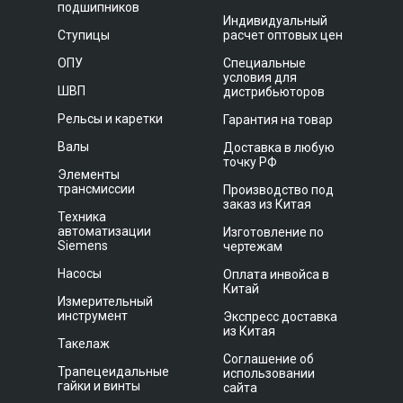
подшипников
Индивидуальный
Ступицы
расчет оптовых цен
ОПУ
Специальные
условия для
ШВП
дистрибьюторов
Рельсы и каретки
Гарантия на товар
Валы
Доставка в любую
точку РФ
Элементы
трансмиссии
Производство под
заказ из Китая
Техника
автоматизации
Изготовление по
Siemens
чертежам
Насосы
Оплата инвойса в
Китай
Измерительный
инструмент
Экспресс доставка
из Китая
Такелаж
Соглашение об
Трапецеидальные
использовании
гайки и винты
сайта