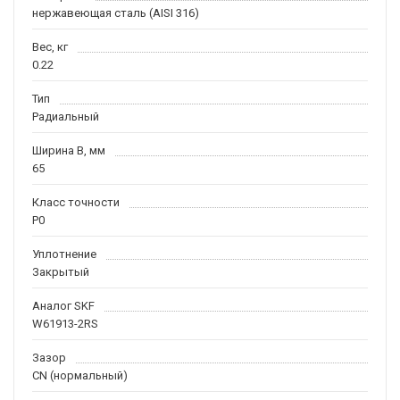
нержавеющая сталь (AISI 316)
Вес, кг
0.22
Тип
Радиальный
Ширина B, мм
65
Класс точности
P0
Уплотнение
Закрытый
Аналог SKF
W61913-2RS
Зазор
CN (нормальный)