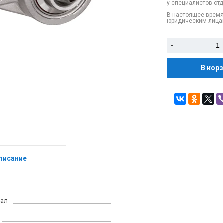
у специалистов от
В настоящее время
юридическим лицам
-
В кор
писание
иал