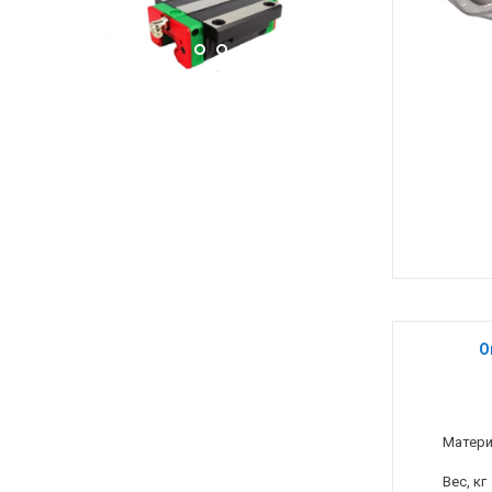
О
Матер
Вес, кг