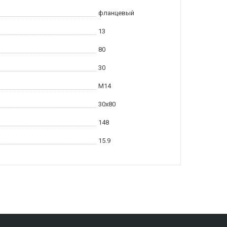
фланцевый
13
80
30
M14
30x80
148
15.9