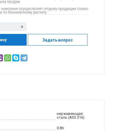
дела продаж.
 компания осуществляет отгрузку продукции только
 по безналичному расчету.
+
зину
Задать вопрос
нержавеющая
сталь (AISI 316)
0.86