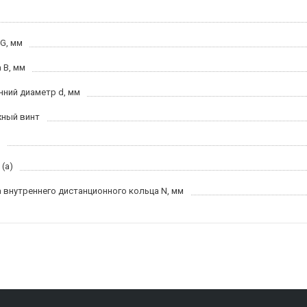
 G, мм
 B, мм
нний диаметр d, мм
ный винт
(a)
 внутреннего дистанционного кольца N, мм