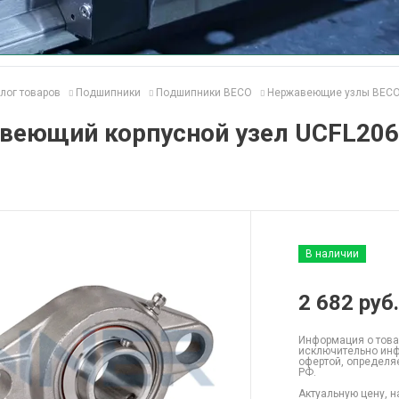
лог товаров
Подшипники
Подшипники BECO
Нержавеющие узлы BEC
веющий корпусной узел UCFL206
В наличии
2 682
руб.
Информация о това
исключительно инф
офертой, определя
РФ.
Актуальную цену, н