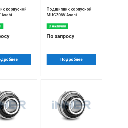
ик корпусной
Подшипник корпусной
 Asahi
MUC206V Asahi
и
В наличии
росу
По запросу
одробнее
Подробнее