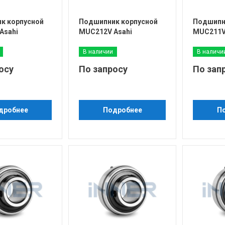
к корпусной
Подшипник корпусной
Подшипн
Asahi
MUC212V Asahi
MUC211V
В наличии
В наличи
осу
По запросу
По зап
дробнее
Подробнее
П