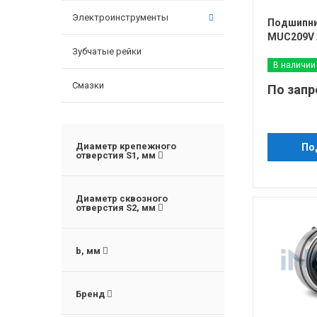
Электроинструменты
Подшипни
MUC209V 
Зубчатые рейки
В наличии
Смазки
По запр
Диаметр крепежного
По
отверстия S1, мм
Диаметр сквозного
отверстия S2, мм
b, мм
Бренд