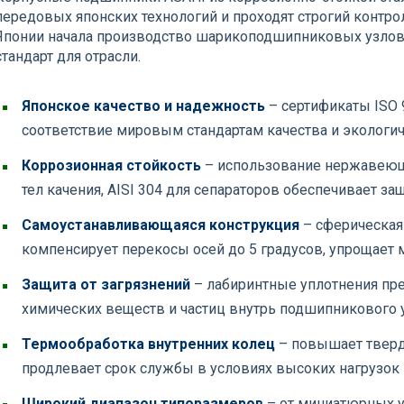
передовых японских технологий и проходят строгий контро
Японии начала производство шарикоподшипниковых узлов 
стандарт для отрасли.
Японское качество и надежность
– сертификаты ISO 
соответствие мировым стандартам качества и экологи
Коррозионная стойкость
– использование нержавеющи
тел качения, AISI 304 для сепараторов обеспечивает з
Самоустанавливающаяся конструкция
– сферическая
компенсирует перекосы осей до 5 градусов, упрощает 
Защита от загрязнений
– лабиринтные уплотнения пр
химических веществ и частиц внутрь подшипникового 
Термообработка внутренних колец
– повышает твердо
продлевает срок службы в условиях высоких нагрузок 
Широкий диапазон типоразмеров
– от миниатюрных у