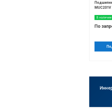
Подшипни
MUC201V 
В наличии
По запр
По
Инне