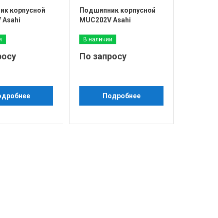
ик корпусной
Подшипник корпусной
 Asahi
MUC202V Asahi
и
В наличии
росу
По запросу
одробнее
Подробнее