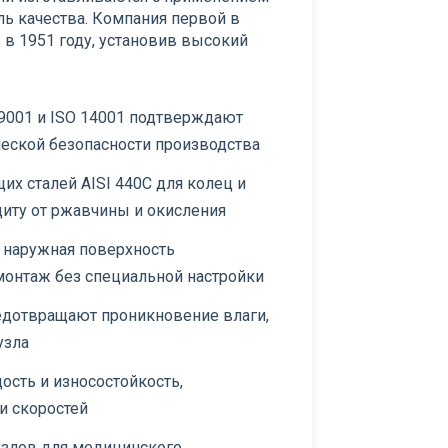
ль качества. Компания первой в
в 1951 году, установив высокий
9001 и ISO 14001 подтверждают
ческой безопасности производства
х сталей AISI 440C для колец и
ащиту от ржавчины и окисления
 наружная поверхность
монтаж без специальной настройки
едотвращают проникновение влаги,
узла
сть и износостойкость,
и скоростей
злов для медицинского