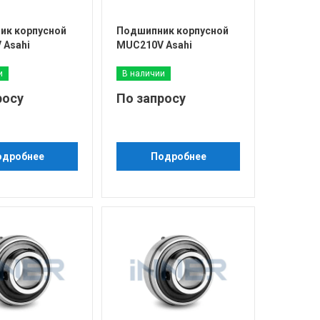
ик корпусной
Подшипник корпусной
 Asahi
MUC210V Asahi
и
В наличии
росу
По запросу
одробнее
Подробнее