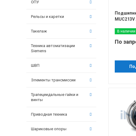
ОПУ
Подшипни
Рельсы и каретки
MUC213V 
Такелаж
В наличии
По запр
Техника автоматизации
Siemens
ШВП
По
Элементы трансмиссии
Трапецеидальные гайки и
винты
Приводная техника
Шариковые опоры