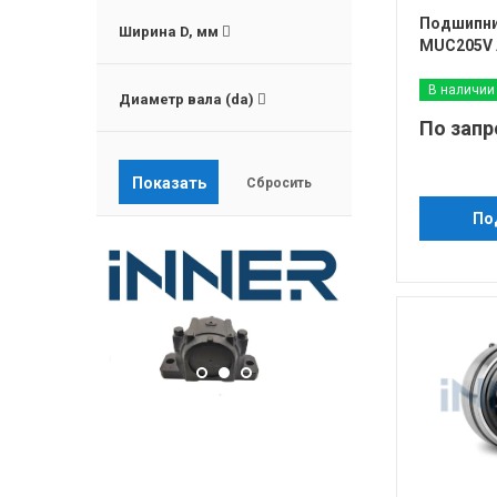
Подшипни
Ширина D, мм
MUC205V 
В наличии
Диаметр вала (da)
По запр
По