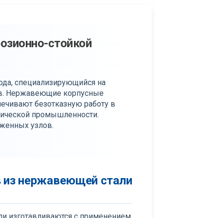
розионно-стойкой
года, специализирующийся на
в. Нержавеющие корпусные
печивают безотказную работу в
тической промышленности.
уженных узлов.
 из нержавеющей стали
ли изготавливаются с применением