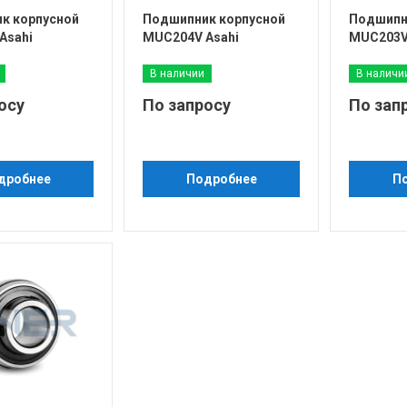
к корпусной
Подшипник корпусной
Подшипн
Asahi
MUC204V Asahi
MUC203V
В наличии
В наличи
осу
По запросу
По зап
дробнее
Подробнее
П