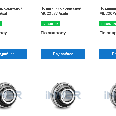
к корпусной
Подшипник корпусной
Подшипн
Asahi
MUC208V Asahi
MUC207V
В наличии
В наличи
осу
По запросу
По зап
дробнее
Подробнее
П