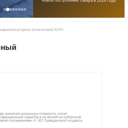
Новое поступление товара в 2026 году!
адиально-упорные (конические) KOYO
рный
ре, включая указанную стоимость, носит
ормационный характер и не является публичной
емой положениями ст. 437 Гражданского кодекса