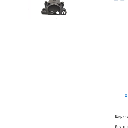
О
Ширина
Внутре