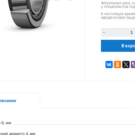
Актуальную цену, н
у специалистов от
В настоящее время
юридическим лицам
-
В кор
писание
 B, мм
нний диаметр d, мм