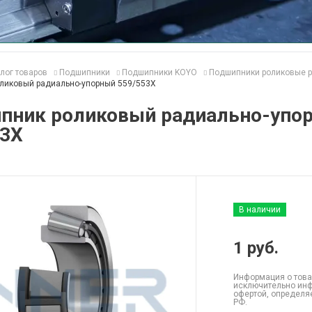
лог товаров
Подшипники
Подшипники KOYO
Подшипники роликовые р
ликовый радиально-упорный 559/553X
пник роликовый радиально-упо
53X
В наличии
1
руб.
Информация о това
исключительно инф
офертой, определя
РФ.