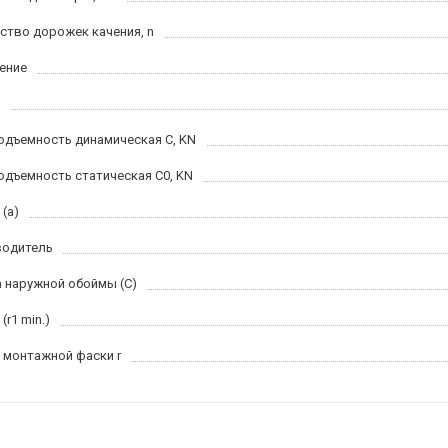
ство дорожек качения, n
ение
одъемность динамическая C, KN
одъемность статическая C0, KN
(a)
водитель
 наружной обоймы (C)
(r1 min.)
 монтажной фаски r