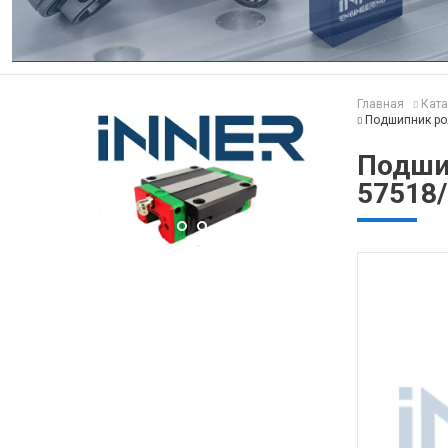
Главная
Ката
Подшипник ро
Подши
57518