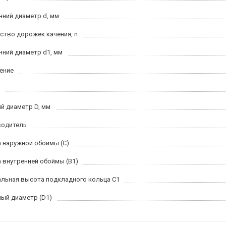
нний диаметр d, мм
ство дорожек качения, n
нний диаметр d1, мм
ение
й диаметр D, мм
водитель
 наружной обоймы (C)
 внутренней обоймы (B1)
льная высота подкладного кольца C1
ый диаметр (D1)