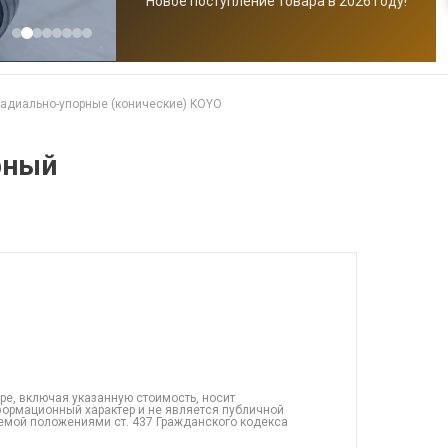
Новое поступление товара в 2026 году!
адиально-упорные (конические) KOYO
рный
ре, включая указанную стоимость, носит
ормационный характер и не является публичной
емой положениями ст. 437 Гражданского кодекса