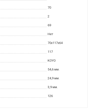
70
2
69
Нет
70x117x64
117
KOYO
54,6 мм.
24,9 мм.
3,9 мм.
126