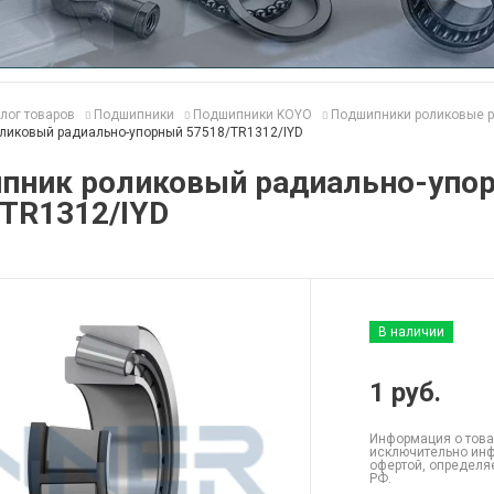
лог товаров
Подшипники
Подшипники KOYO
Подшипники роликовые р
ликовый радиально-упорный 57518/TR1312/IYD
пник роликовый радиально-упо
/TR1312/IYD
В наличии
1
руб.
Информация о това
исключительно инф
офертой, определя
РФ.