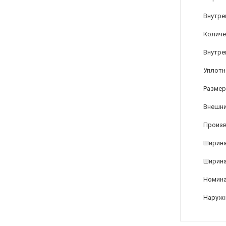
Внутре
Количе
Внутре
Уплотн
Размер
Внешни
Произ
Ширина
Ширина
Номина
Наружн