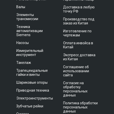
Валы
Доставка в любую
точку РФ
Элементы
трансмиссии
Производство под
заказ из Китая
Техника
автоматизации
Изготовление по
Siemens
чертежам
Насосы
Оплата инвойса в
Китай
Измерительный
инструмент
Экспресс доставка
из Китая
Такелаж
Соглашение об
Трапецеидальные
использовании
гайки и винты
сайта
Шариковые опоры
Согласие на
обработку
Приводная техника
персональных
данных
Электроинструменты
Политика обработки
Зубчатые рейки
персональных
данных