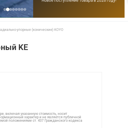
Новое поступление товара в 2026 году!
адиально-упорные (конические) KOYO
рный KE
ре, включая указанную стоимость, носит
ормационный характер и не является публичной
емой положениями ст. 437 Гражданского кодекса