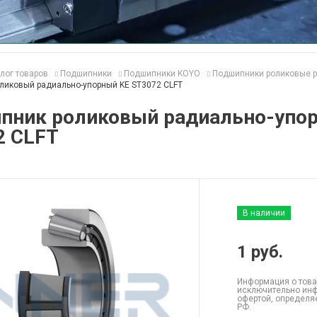
лог товаров
Подшипники
Подшипники KOYO
Подшипники роликовые р
ликовый радиально-упорный KE ST3072 CLFT
пник роликовый радиально-упо
2 CLFT
В наличии
1
руб.
Информация о това
исключительно инф
офертой, определя
РФ.