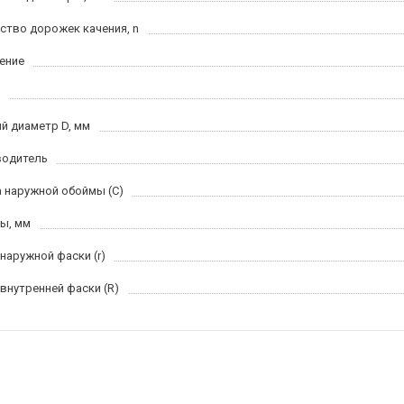
ство дорожек качения, n
ение
й диаметр D, мм
водитель
 наружной обоймы (C)
ы, мм
 наружной фаски (r)
 внутренней фаски (R)