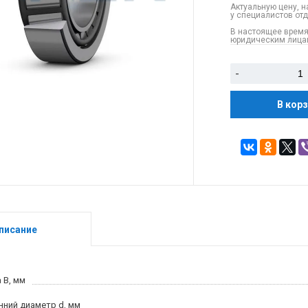
Актуальную цену, н
у специалистов от
В настоящее время
юридическим лицам
-
В кор
писание
 B, мм
нний диаметр d, мм