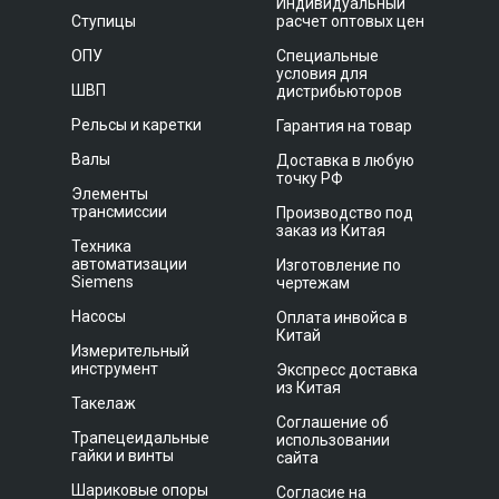
Индивидуальный
Ступицы
расчет оптовых цен
ОПУ
Специальные
условия для
ШВП
дистрибьюторов
Рельсы и каретки
Гарантия на товар
Валы
Доставка в любую
точку РФ
Элементы
трансмиссии
Производство под
заказ из Китая
Техника
автоматизации
Изготовление по
Siemens
чертежам
Насосы
Оплата инвойса в
Китай
Измерительный
инструмент
Экспресс доставка
из Китая
Такелаж
Соглашение об
Трапецеидальные
использовании
гайки и винты
сайта
Шариковые опоры
Согласие на