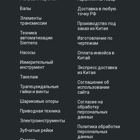
Валы
Доставка в любую
точку РФ
Элементы
трансмиссии
Производство под
заказ из Китая
Техника
автоматизации
Изготовление по
Siemens
чертежам
Насосы
Оплата инвойса в
Китай
Измерительный
инструмент
Экспресс доставка
из Китая
Такелаж
Соглашение об
Трапецеидальные
использовании
гайки и винты
сайта
Шариковые опоры
Согласие на
обработку
Приводная техника
персональных
данных
Электроинструменты
Политика обработки
Зубчатые рейки
персональных
данных