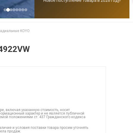
Новое поступление товара в 2026 году!
радиальные KOYO
C4922VW
ре, включая указанную стоимость, носит
ормационный характер и не является публичной
емой положениями ст. 437 Гражданского кодекса
аличие и условия поставки товара просим уточнять
дела продаж.