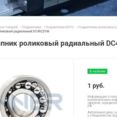
лог товаров
Подшипники
Подшипники KOYO
Подшипники роликовые 
оликовый радиальный DC4922VW
пник роликовый радиальный D
В наличии
1
руб.
Информация о това
исключительно инф
офертой, определя
РФ.
Актуальную цену, н
у специалистов от