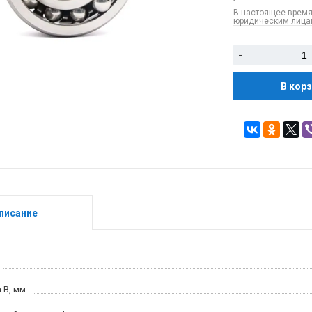
В настоящее время
юридическим лицам
-
В кор
писание
 B, мм