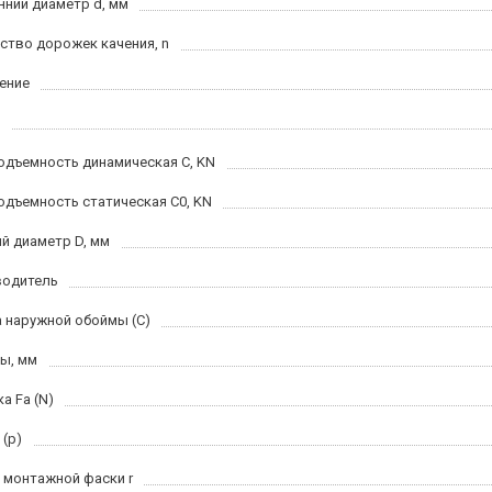
нний диаметр d, мм
ство дорожек качения, n
ение
одъемность динамическая C, KN
одъемность статическая C0, KN
й диаметр D, мм
водитель
 наружной обоймы (C)
ы, мм
а Fa (N)
 (p)
 монтажной фаски r