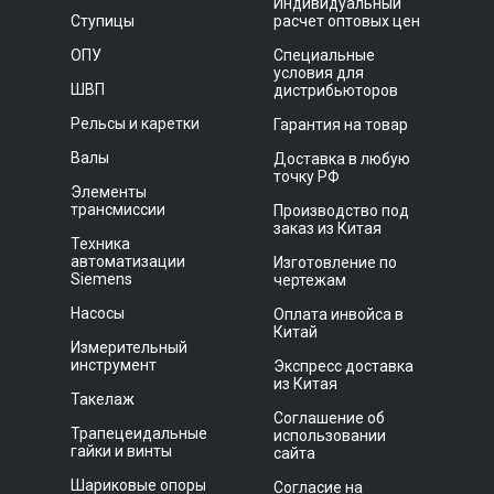
Индивидуальный
Ступицы
расчет оптовых цен
ОПУ
Специальные
условия для
ШВП
дистрибьюторов
Рельсы и каретки
Гарантия на товар
Валы
Доставка в любую
точку РФ
Элементы
трансмиссии
Производство под
заказ из Китая
Техника
автоматизации
Изготовление по
Siemens
чертежам
Насосы
Оплата инвойса в
Китай
Измерительный
инструмент
Экспресс доставка
из Китая
Такелаж
Соглашение об
Трапецеидальные
использовании
гайки и винты
сайта
Шариковые опоры
Согласие на