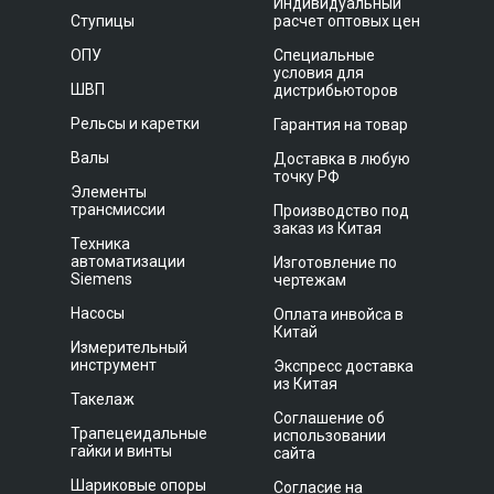
Индивидуальный
Ступицы
расчет оптовых цен
ОПУ
Специальные
условия для
ШВП
дистрибьюторов
Рельсы и каретки
Гарантия на товар
Валы
Доставка в любую
точку РФ
Элементы
трансмиссии
Производство под
заказ из Китая
Техника
автоматизации
Изготовление по
Siemens
чертежам
Насосы
Оплата инвойса в
Китай
Измерительный
инструмент
Экспресс доставка
из Китая
Такелаж
Соглашение об
Трапецеидальные
использовании
гайки и винты
сайта
Шариковые опоры
Согласие на