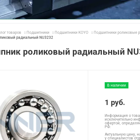
лог товаров
Подшипники
Подшипники KOYO
Подшипники роликовые 
ликовый радиальный NU3232
пник роликовый радиальный NU
В наличии
1
руб.
Информация о това
исключительно инф
офертой, определя
РФ.
Актуальную цену, н
у специалистов от