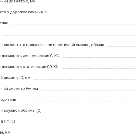
нний диаметр d, мм
ство дорожек качения, n
ение
ьная частота вращения при пластичной смазке, об/мин
одъемность динамическая C, KN
одъемность статическая C0, KN
й диаметр D, мм
нний диаметр Fw, мм
водитель
 наружной обоймы (C)
(r1 min.)
ы, мм