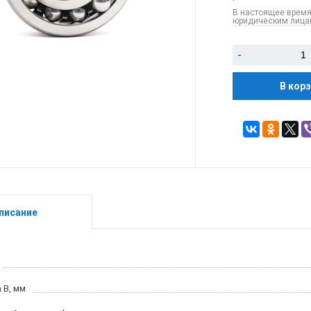
В настоящее время
юридическим лицам
-
В кор
писание
 B, мм