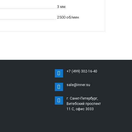
3 мм.
2500 об/мин
+7 (499) 302-16-40
sale@inner.su
г. Санкт-Петербург,
Витебский проспект
11 С, офис 3033