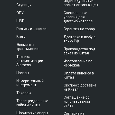
Индивидуальный
Ступицы
расчет оптовых цен
ОПУ
Специальные
условия для
ШВП
дистрибьюторов
Рельсы и каретки
Гарантия на товар
Валы
Доставка в любую
точку РФ
Элементы
трансмиссии
Производство под
заказ из Китая
Техника
автоматизации
Изготовление по
Siemens
чертежам
Насосы
Оплата инвойса в
Китай
Измерительный
инструмент
Экспресс доставка
из Китая
Такелаж
Соглашение об
Трапецеидальные
использовании
гайки и винты
сайта
Шариковые опоры
Согласие на