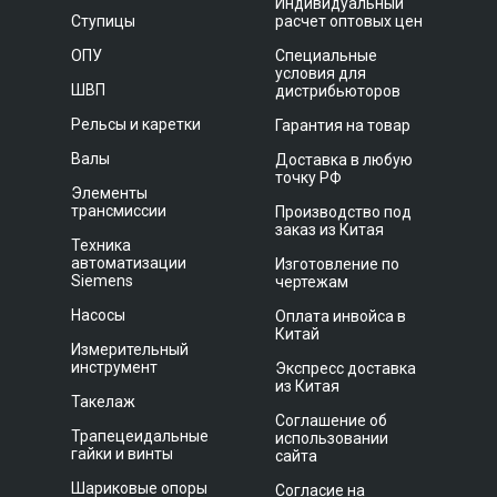
Индивидуальный
Ступицы
расчет оптовых цен
ОПУ
Специальные
условия для
ШВП
дистрибьюторов
Рельсы и каретки
Гарантия на товар
Валы
Доставка в любую
точку РФ
Элементы
трансмиссии
Производство под
заказ из Китая
Техника
автоматизации
Изготовление по
Siemens
чертежам
Насосы
Оплата инвойса в
Китай
Измерительный
инструмент
Экспресс доставка
из Китая
Такелаж
Соглашение об
Трапецеидальные
использовании
гайки и винты
сайта
Шариковые опоры
Согласие на