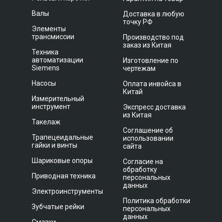
Валы
Доставка в любую
точку РФ
Элементы
трансмиссии
Производство под
заказ из Китая
Техника
автоматизации
Изготовление по
Siemens
чертежам
Насосы
Оплата инвойса в
Китай
Измерительный
инструмент
Экспресс доставка
из Китая
Такелаж
Соглашение об
Трапецеидальные
использовании
гайки и винты
сайта
Шариковые опоры
Согласие на
обработку
Приводная техника
персональных
данных
Электроинструменты
Политика обработки
Зубчатые рейки
персональных
данных