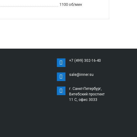
1100 об/мин
+7 (499) 302-16-40
sale@inner.su
г. Санкт-Петербург,
Витебский проспект
11 С, офис 3033