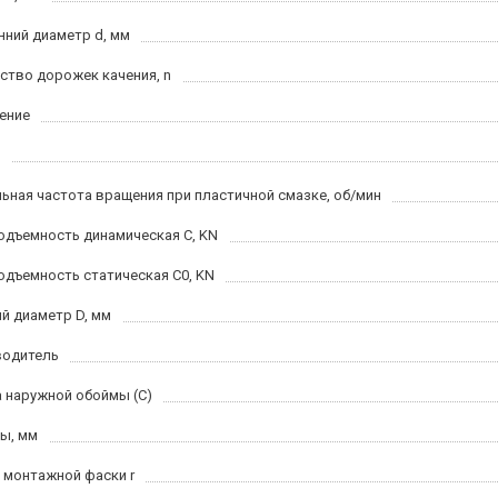
нний диаметр d, мм
ство дорожек качения, n
ение
ьная частота вращения при пластичной смазке, об/мин
одъемность динамическая C, KN
одъемность статическая C0, KN
й диаметр D, мм
водитель
 наружной обоймы (C)
ы, мм
 монтажной фаски r