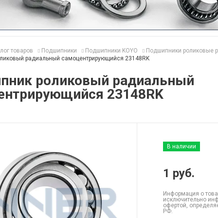
лог товаров
Подшипники
Подшипники KOYO
Подшипники роликовые 
ликовый радиальный самоцентрирующийся 23148RK
пник роликовый радиальный
ентрирующийся 23148RK
В наличии
1
руб.
Информация о това
исключительно инф
офертой, определя
РФ.