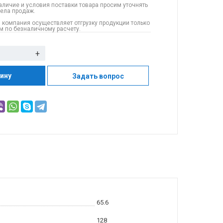
аличие и условия поставки товара просим уточнять
дела продаж.
 компания осуществляет отгрузку продукции только
 по безналичному расчету.
+
зину
Задать вопрос
65.6
128