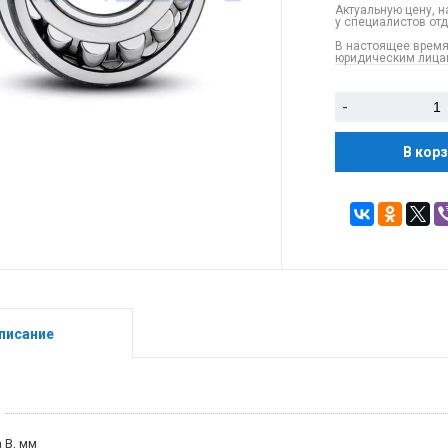
Актуальную цену, н
у специалистов от
В настоящее время
юридическим лицам
-
В кор
писание
 B, мм