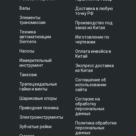
Валы
Доставка в любую
точку РФ
Элементы
трансмиссии
Производство под
заказ из Китая
Техника
автоматизации
Изготовление по
Siemens
чертежам
Насосы
Оплата инвойса в
Китай
Измерительный
инструмент
Экспресс доставка
из Китая
Такелаж
Соглашение об
Трапецеидальные
использовании
гайки и винты
сайта
Шариковые опоры
Согласие на
обработку
Приводная техника
персональных
данных
Электроинструменты
Политика обработки
Зубчатые рейки
персональных
данных