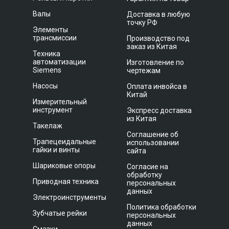
Валы
Доставка в любую
точку РФ
Элементы
трансмиссии
Производство под
заказ из Китая
Техника
автоматизации
Изготовление по
Siemens
чертежам
Насосы
Оплата инвойса в
Китай
Измерительный
инструмент
Экспресс доставка
из Китая
Такелаж
Соглашение об
Трапецеидальные
использовании
гайки и винты
сайта
Шариковые опоры
Согласие на
обработку
Приводная техника
персональных
данных
Электроинструменты
Политика обработки
Зубчатые рейки
персональных
данных