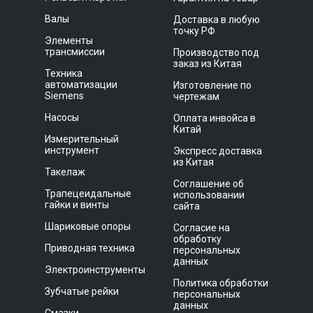
Валы
Доставка в любую
точку РФ
Элементы
трансмиссии
Производство под
заказ из Китая
Техника
автоматизации
Изготовление по
Siemens
чертежам
Насосы
Оплата инвойса в
Китай
Измерительный
инструмент
Экспресс доставка
из Китая
Такелаж
Соглашение об
Трапецеидальные
использовании
гайки и винты
сайта
Шариковые опоры
Согласие на
обработку
Приводная техника
персональных
данных
Электроинструменты
Политика обработки
Зубчатые рейки
персональных
данных