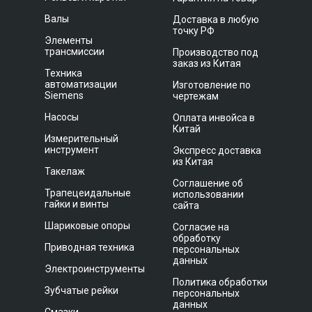
Валы
Доставка в любую
точку РФ
Элементы
трансмиссии
Производство под
заказ из Китая
Техника
автоматизации
Изготовление по
Siemens
чертежам
Насосы
Оплата инвойса в
Китай
Измерительный
инструмент
Экспресс доставка
из Китая
Такелаж
Соглашение об
Трапецеидальные
использовании
гайки и винты
сайта
Шариковые опоры
Согласие на
обработку
Приводная техника
персональных
данных
Электроинструменты
Политика обработки
Зубчатые рейки
персональных
данных