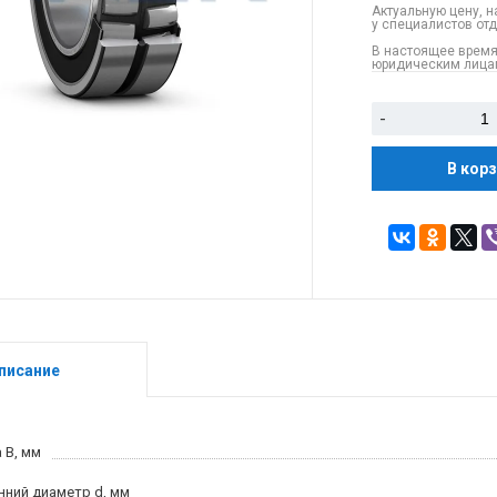
Актуальную цену, н
у специалистов от
В настоящее время
юридическим лицам
-
В кор
писание
 B, мм
нний диаметр d, мм