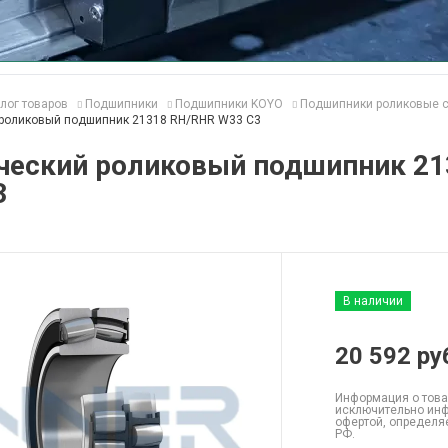
лог товаров
Подшипники
Подшипники KOYO
Подшипники роликовые 
роликовый подшипник 21318 RH/RHR W33 C3
ческий роликовый подшипник 21
3
В наличии
20 592
ру
Информация о това
исключительно инф
офертой, определя
РФ.