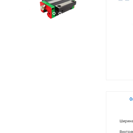
О
Ширина
Внутре