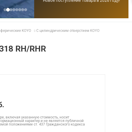
Новое поступление товара в 2026 году!
сферические KOYO
С цилиндрическим отверстием KOYO
318 RH/RHR
б.
ре, включая указанную стоимость, носит
ормационный характер и не является публичной
емой положениями ст. 437 Гражданского кодекса