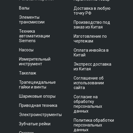
Валы
Доставка в любую
точку РФ
Элементы
трансмиссии
Производство под
заказ из Китая
Техника
автоматизации
Изготовление по
Siemens
чертежам
Насосы
Оплата инвойса в
Китай
Измерительный
инструмент
Экспресс доставка
из Китая
Такелаж
Соглашение об
Трапецеидальные
использовании
гайки и винты
сайта
Шариковые опоры
Согласие на
обработку
Приводная техника
персональных
данных
Электроинструменты
Политика обработки
Зубчатые рейки
персональных
данных