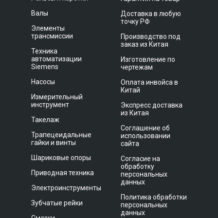
Валы
Доставка в любую
точку РФ
Элементы
трансмиссии
Производство под
заказ из Китая
Техника
автоматизации
Изготовление по
Siemens
чертежам
Насосы
Оплата инвойса в
Китай
Измерительный
инструмент
Экспресс доставка
из Китая
Такелаж
Соглашение об
Трапецеидальные
использовании
гайки и винты
сайта
Шариковые опоры
Согласие на
обработку
Приводная техника
персональных
данных
Электроинструменты
Политика обработки
Зубчатые рейки
персональных
данных