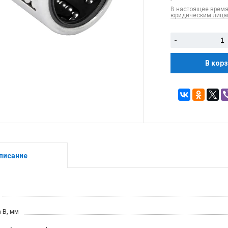
В настоящее время
юридическим лицам
-
В кор
писание
 B, мм