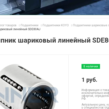
лог товаров
Подшипники
Подшипники KOYO
Подшипники шариковые 
риковый линейный SDE80AJ
пник шариковый линейный SDE
В наличии
1
руб.
Информация о това
исключительно инф
офертой, определя
РФ.
Актуальную цену, н
у специалистов от