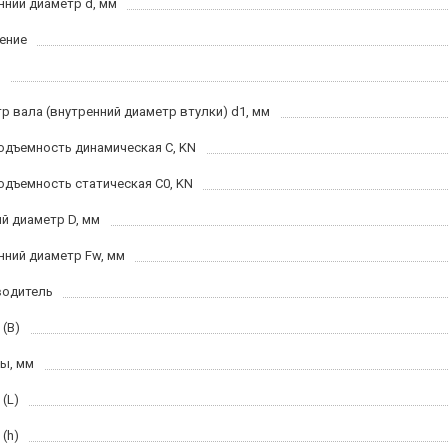
нний диаметр d, мм
ение
р вала (внутренний диаметр втулки) d1, мм
одъемность динамическая C, KN
одъемность статическая C0, KN
й диаметр D, мм
нний диаметр Fw, мм
водитель
 (B)
ы, мм
(L)
(h)