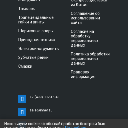
Экспресс доставка
из Китая
Такелаж
Соглашение об
Трапецеидальные
использовании
гайки и винты
сайта
Шариковые опоры
Согласие на
обработку
Приводная техника
персональных
данных
Электроинструменты
Политика обработки
Зубчатые рейки
персональных
данных
Смазки
Правовая
информация
+7 (499) 302-16-40
sale@inner.su
Используем cookie, чтобы сайт работал быстро и был
г. Санкт-Петербург, Витебский проспект 11 С,
максимально удобным для вас.
Подробнее