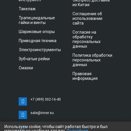
Экспресс доставка
из Китая
Такелаж
Соглашение об
Трапецеидальные
использовании
гайки и винты
сайта
Шариковые опоры
Согласие на
обработку
Приводная техника
персональных
данных
Электроинструменты
Политика обработки
Зубчатые рейки
персональных
данных
Смазки
Правовая
информация
+7 (499) 302-16-40
sale@inner.su
Используем cookie, чтобы сайт работал быстро и был
г. Санкт-Петербург, Витебский проспект 11 С,
максимально удобным для вас.
Подробнее