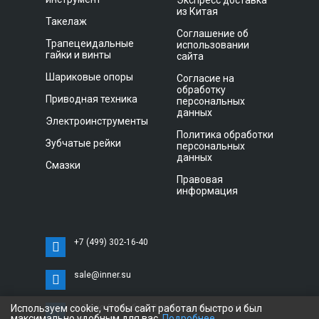
Экспресс доставка
из Китая
Такелаж
Соглашение об
Трапецеидальные
использовании
гайки и винты
сайта
Шариковые опоры
Согласие на
обработку
Приводная техника
персональных
данных
Электроинструменты
Политика обработки
Зубчатые рейки
персональных
данных
Смазки
Правовая
информация
+7 (499) 302-16-40
sale@inner.su
Используем cookie, чтобы сайт работал быстро и был
г. Санкт-Петербург, Витебский проспект 11 С,
максимально удобным для вас.
Подробнее