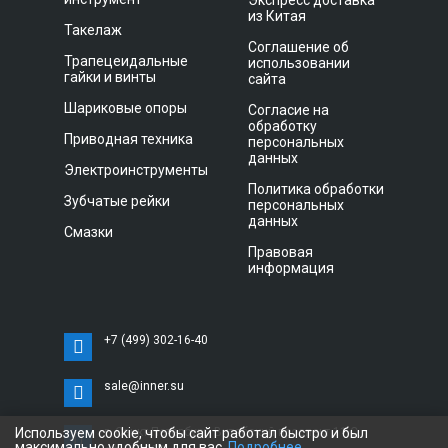
Экспресс доставка
из Китая
Такелаж
Соглашение об
Трапецеидальные
использовании
гайки и винты
сайта
Шариковые опоры
Согласие на
обработку
Приводная техника
персональных
данных
Электроинструменты
Политика обработки
Зубчатые рейки
персональных
данных
Смазки
Правовая
информация
+7 (499) 302-16-40
sale@inner.su
Используем cookie, чтобы сайт работал быстро и был
г. Санкт-Петербург, Витебский проспект 11 С,
максимально удобным для вас.
Подробнее