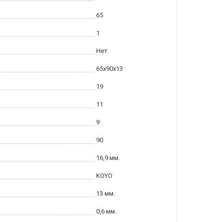
65
1
Нет
65x90x13
19
11
9
90
16,9 мм.
KOYO
13 мм.
0,6 мм.