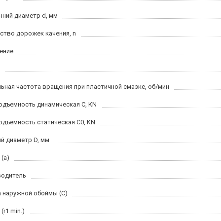
нний диаметр d, мм
ство дорожек качения, n
ение
ьная частота вращения при пластичной смазке, об/мин
одъемность динамическая C, KN
одъемность статическая C0, KN
й диаметр D, мм
(a)
водитель
 наружной обоймы (C)
(r1 min.)