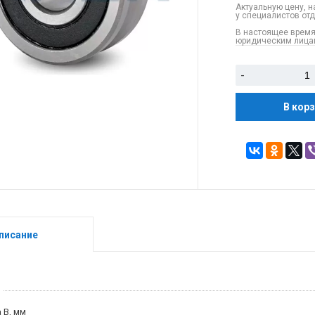
Актуальную цену, н
у специалистов от
В настоящее время
юридическим лицам
-
В кор
писание
 B, мм