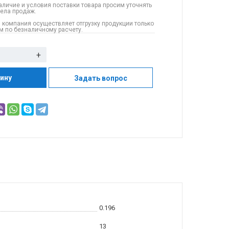
аличие и условия поставки товара просим уточнять
дела продаж.
 компания осуществляет отгрузку продукции только
 по безналичному расчету.
+
зину
Задать вопрос
0.196
13