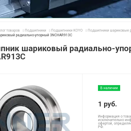
лог товаров
Подшипники
Подшипники KOYO
Подшипники шариковые 
риковый радиально-упорный 3NCHAR913C
пник шариковый радиально-упо
R913C
В наличии
1
руб.
Информация о това
исключительно инф
офертой, определя
РФ.