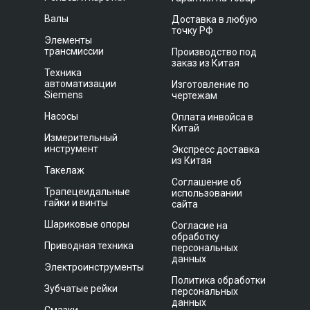
Валы
Доставка в любую
точку РФ
Элементы
трансмиссии
Производство под
заказ из Китая
Техника
автоматизации
Изготовление по
Siemens
чертежам
Насосы
Оплата инвойса в
Китай
Измерительный
инструмент
Экспресс доставка
из Китая
Такелаж
Соглашение об
Трапецеидальные
использовании
гайки и винты
сайта
Шариковые опоры
Согласие на
обработку
Приводная техника
персональных
данных
Электроинструменты
Политика обработки
Зубчатые рейки
персональных
данных