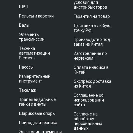
условия для
ШВП
дистрибьюторов
Рельсы и каретки
Гарантия на товар
Валы
Доставка в любую
точку РФ
Элементы
трансмиссии
Производство под
заказ из Китая
Техника
автоматизации
Изготовление по
Siemens
чертежам
Насосы
Оплата инвойса в
Китай
Измерительный
инструмент
Экспресс доставка
из Китая
Такелаж
Соглашение об
Трапецеидальные
использовании
гайки и винты
сайта
Шариковые опоры
Согласие на
обработку
Приводная техника
персональных
данных
Электроинструменты