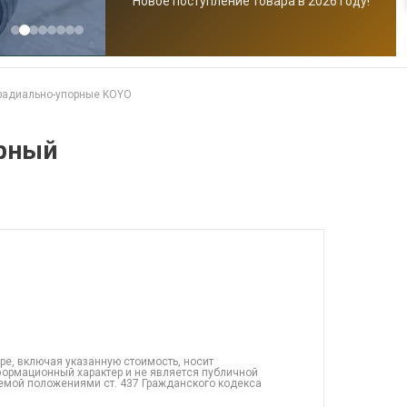
Новое поступление товара в 2026 году!
радиально-упорные KOYO
рный
ре, включая указанную стоимость, носит
ормационный характер и не является публичной
емой положениями ст. 437 Гражданского кодекса