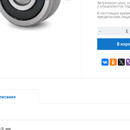
Актуальную цену, н
у специалистов от
В настоящее время
юридическим лицам
-
В кор
писание
 B, мм