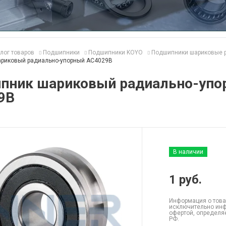
лог товаров
Подшипники
Подшипники KOYO
Подшипники шариковые 
риковый радиально-упорный AC4029B
пник шариковый радиально-упо
9B
В наличии
1
руб.
Информация о това
исключительно инф
офертой, определя
РФ.