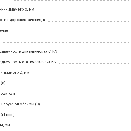
нний диаметр d, мм
ство дорожек качения, n
ение
одъемность динамическая C, KN
одъемность статическая C0, KN
й диаметр D, мм
(a)
водитель
 наружной обоймы (C)
(r1 min.)
ы, мм