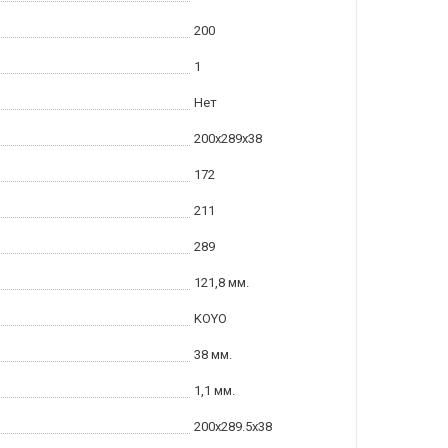
200
1
Нет
200x289x38
172
211
289
121,8 мм.
KOYO
38 мм.
1,1 мм.
200x289.5x38