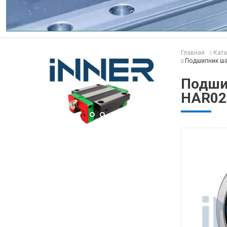
Главная
Ката
Подшипник ша
Подши
HAR02