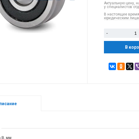
Актуальную цену, н
у специалистов от
В настоящее время
юридическим лицам
-
В кор
писание
 B, мм