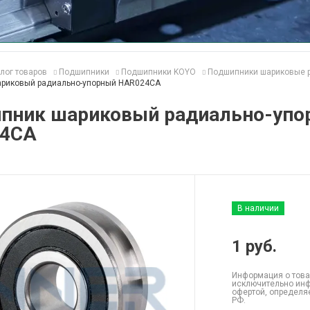
лог товаров
Подшипники
Подшипники KOYO
Подшипники шариковые 
риковый радиально-упорный HAR024CA
пник шариковый радиально-упо
4CA
В наличии
1
руб.
Информация о това
исключительно инф
офертой, определя
РФ.