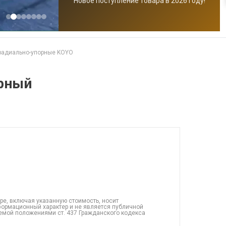
Новое поступление товара в 2026 году!
радиально-упорные KOYO
рный
ре, включая указанную стоимость, носит
ормационный характер и не является публичной
емой положениями ст. 437 Гражданского кодекса