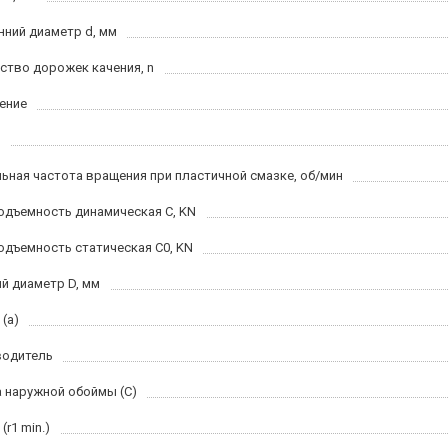
нний диаметр d, мм
ство дорожек качения, n
ение
ьная частота вращения при пластичной смазке, об/мин
одъемность динамическая C, KN
одъемность статическая C0, KN
й диаметр D, мм
(a)
водитель
 наружной обоймы (C)
(r1 min.)