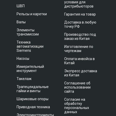
условия для
ШВП
дистрибьюторов
Рельсы и каретки
Гарантия на товар
Валы
Доставка в любую
точку РФ
Элементы
трансмиссии
Производство под
заказ из Китая
Техника
автоматизации
Изготовление по
Siemens
чертежам
Насосы
Оплата инвойса в
Китай
Измерительный
инструмент
Экспресс доставка
из Китая
Такелаж
Соглашение об
Трапецеидальные
использовании
гайки и винты
сайта
Шариковые опоры
Согласие на
обработку
Приводная техника
персональных
данных
Электроинструменты