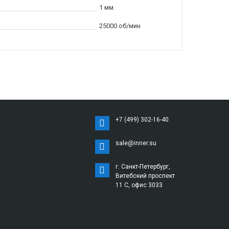
1 мм.
25000 об/мин
+7 (499) 302-16-40
sale@inner.su
г. Санкт-Петербург,
Витебский проспект
11 С, офис 3033