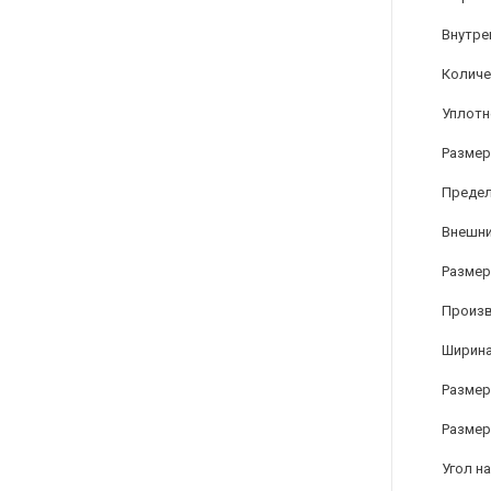
Внутре
Количе
Уплотн
Размер
Предел
Внешни
Размер 
Произ
Ширина
Размер 
Размер
Угол на