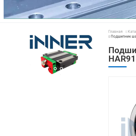
Главная
Ката
Подшипник ша
Подши
HAR91