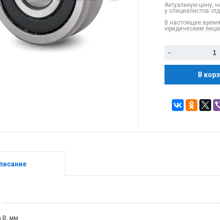
Актуальную цену, н
у специалистов от
В настоящее время
юридическим лицам
-
В кор
писание
 B, мм