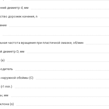
нний диаметр d, мм
ство дорожек качения, n
ение
ьная частота вращения при пластичной смазке, об/мин
й диаметр D, мм
(a)
водитель
 наружной обоймы (C)
(r1 min.)
ы, мм
клона (α)