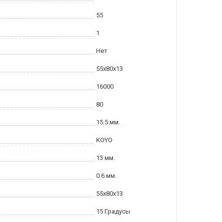
55
1
Нет
55x80x13
16000
80
15.5 мм.
KOYO
13 мм.
0.6 мм.
55x80x13
15 Градусы