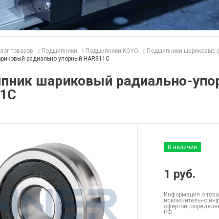
лог товаров
Подшипники
Подшипники KOYO
Подшипники шариковые 
риковый радиально-упорный HAR911C
пник шариковый радиально-упо
1C
В наличии
1
руб.
Информация о това
исключительно инф
офертой, определя
РФ.