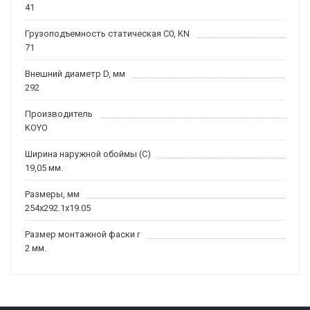
41
Грузоподъемность статическая C0, KN
71
Внешний диаметр D, мм
292
Производитель
KOYO
Ширина наружной обоймы (C)
19,05 мм.
Размеры, мм
254x292.1x19.05
Размер монтажной фаски r
2 мм.