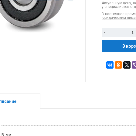
Актуальную цену, н
у специалистов от
В настоящее время
юридическим лицам
-
В кор
писание
 B, мм