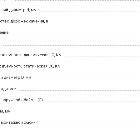
нний диаметр d, мм
ство дорожек качения, n
ение
одъемность динамическая C, KN
одъемность статическая C0, KN
й диаметр D, мм
водитель
 наружной обоймы (C)
ы, мм
 монтажной фаски r