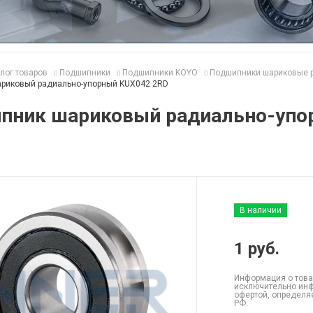
лог товаров
Подшипники
Подшипники KOYO
Подшипники шариковые 
риковый радиально-упорный KUX042 2RD
пник шариковый радиально-упо
В наличии
1
руб.
Информация о това
исключительно инф
офертой, определя
РФ.