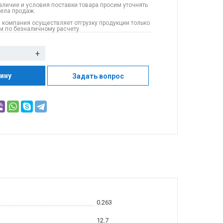
аличие и условия поставки товара просим уточнять
дела продаж.
 компания осуществляет отгрузку продукции только
 по безналичному расчету.
+
зину
Задать вопрос
0.263
12.7