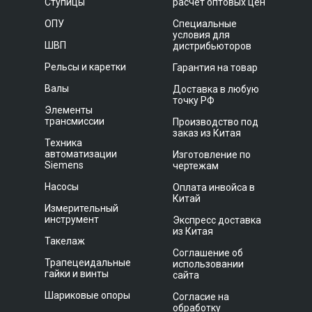
Ступицы
расчет оптовых цен
ОПУ
Специальные
условия для
ШВП
дистрибьюторов
Рельсы и каретки
Гарантия на товар
Валы
Доставка в любую
точку РФ
Элементы
трансмиссии
Производство под
заказ из Китая
Техника
автоматизации
Изготовление по
Siemens
чертежам
Насосы
Оплата инвойса в
Китай
Измерительный
инструмент
Экспресс доставка
из Китая
Такелаж
Соглашение об
Трапецеидальные
использовании
гайки и винты
сайта
Шариковые опоры
Согласие на
обработку