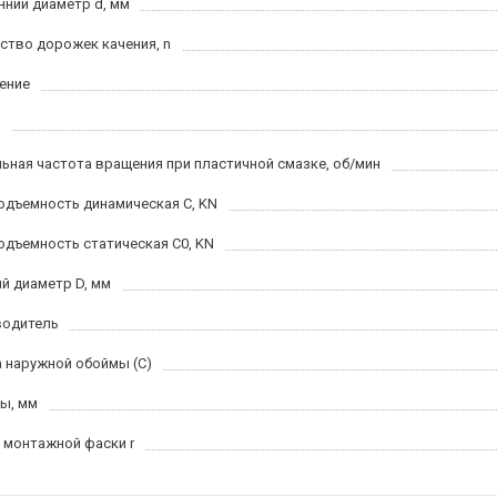
нний диаметр d, мм
ство дорожек качения, n
ение
ьная частота вращения при пластичной смазке, об/мин
одъемность динамическая C, KN
одъемность статическая C0, KN
й диаметр D, мм
водитель
 наружной обоймы (C)
ы, мм
 монтажной фаски r