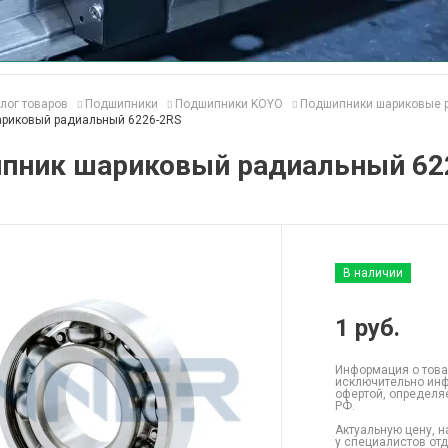
лог товаров
Подшипники
Подшипники KOYO
Подшипники шариковые 
риковый радиальный 6226-2RS
пник шариковый радиальный 62
В наличии
1
руб.
Информация о това
исключительно инф
офертой, определя
РФ.
Актуальную цену, н
у специалистов от