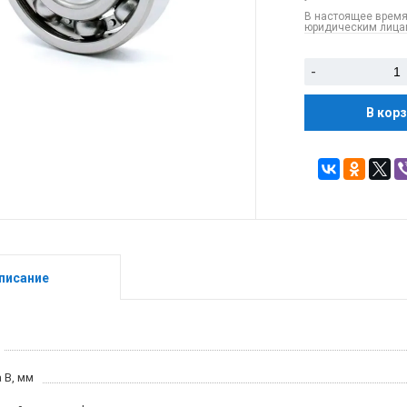
В настоящее время
юридическим лицам
-
В кор
писание
 B, мм