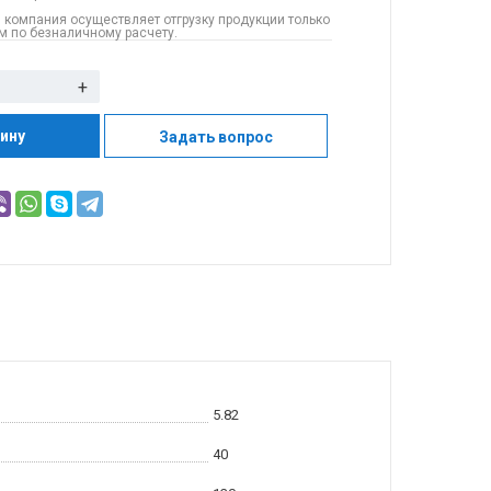
 компания осуществляет отгрузку продукции только
 по безналичному расчету.
+
зину
Задать вопрос
5.82
40