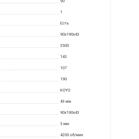
90
1
Есть
90x190x43
3500
143
107
190
KOYO
43 мм.
90x190x43
3 мм.
4200 об/мин