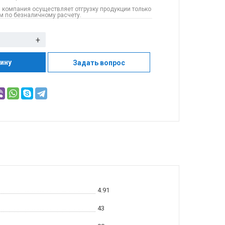
 компания осуществляет отгрузку продукции только
 по безналичному расчету.
+
зину
Задать вопрос
4.91
43