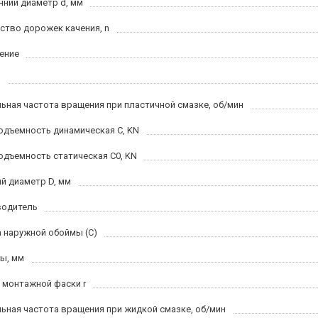
нний диаметр d, мм
ство дорожек качения, n
ение
ьная частота вращения при пластичной смазке, об/мин
одъемность динамическая C, KN
одъемность статическая C0, KN
й диаметр D, мм
водитель
 наружной обоймы (C)
ы, мм
 монтажной фаски r
ьная частота вращения при жидкой смазке, об/мин