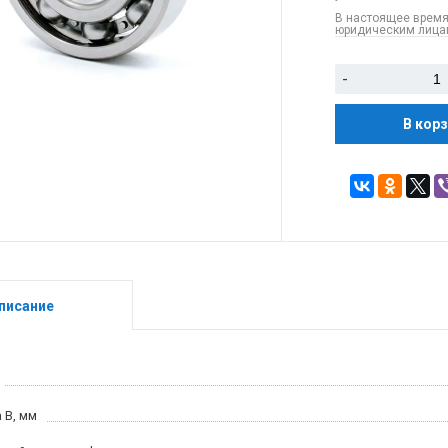
В настоящее время
юридическим лицам
-
В кор
писание
 B, мм