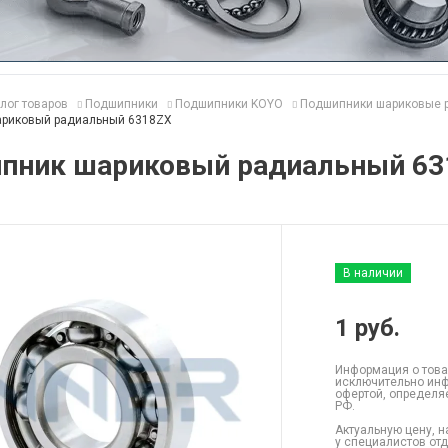
лог товаров
Подшипники
Подшипники KOYO
Подшипники шариковые 
риковый радиальный 6318ZX
пник шариковый радиальный 63
В наличии
1
руб.
Информация о това
исключительно инф
офертой, определя
РФ.
Актуальную цену, н
у специалистов от