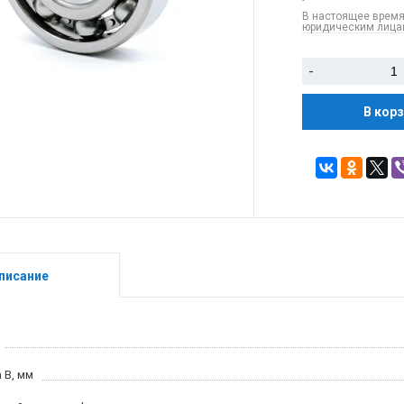
В настоящее время
юридическим лицам
-
В кор
писание
 B, мм