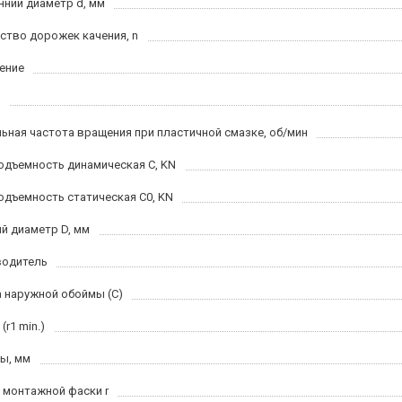
нний диаметр d, мм
ство дорожек качения, n
ение
ьная частота вращения при пластичной смазке, об/мин
одъемность динамическая C, KN
одъемность статическая C0, KN
й диаметр D, мм
водитель
 наружной обоймы (C)
(r1 min.)
ы, мм
 монтажной фаски r