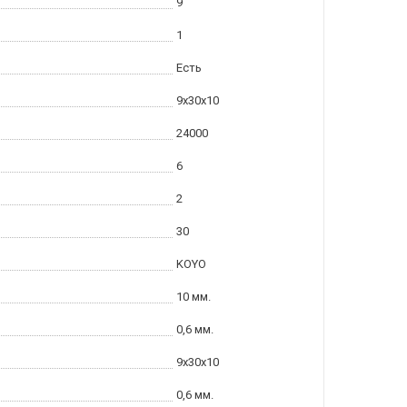
9
1
Есть
9x30x10
24000
6
2
30
KOYO
10 мм.
0,6 мм.
9x30x10
0,6 мм.