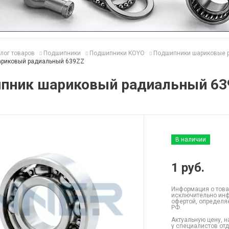
лог товаров
Подшипники
Подшипники KOYO
Подшипники шариковые 
риковый радиальный 639ZZ
пник шариковый радиальный 63
В наличии
1
руб.
Информация о това
исключительно инф
офертой, определя
РФ.
Актуальную цену, н
у специалистов от