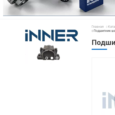
Главная
Ката
Подшипник ша
Подши