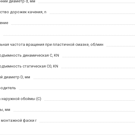
нний диаметр d, мм
ство дорожек качения, n
ение
ьная частота вращения при пластичной смазке, об/мин
одъемность динамическая C, KN
одъемность статическая C0, KN
й диаметр D, мм
водитель
 наружной обоймы (C)
ы, мм
 монтажной фаски r