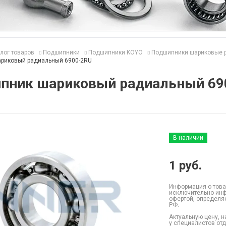
лог товаров
Подшипники
Подшипники KOYO
Подшипники шариковые 
риковый радиальный 6900-2RU
пник шариковый радиальный 69
В наличии
1
руб.
Информация о това
исключительно инф
офертой, определя
РФ.
Актуальную цену, н
у специалистов от