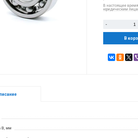
В настоящее время
юридическим лицам
-
В кор
писание
 B, мм