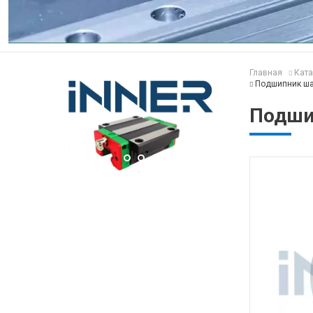
Главная
Ката
Подшипник ша
Подши