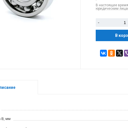
В настоящее время
юридическим лицам
-
В кор
писание
 B, мм