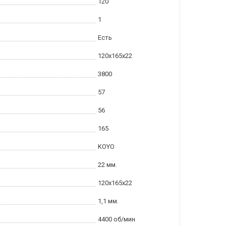
120
1
Есть
120x165x22
3800
57
56
165
KOYO
22 мм.
120x165x22
1,1 мм.
4400 об/мин