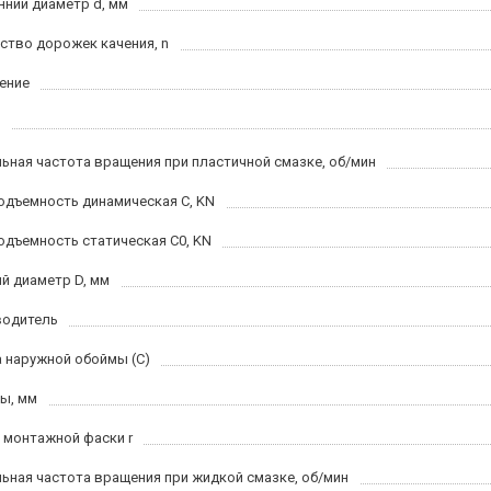
нний диаметр d, мм
ство дорожек качения, n
ение
ьная частота вращения при пластичной смазке, об/мин
одъемность динамическая C, KN
одъемность статическая C0, KN
й диаметр D, мм
водитель
 наружной обоймы (C)
ы, мм
 монтажной фаски r
ьная частота вращения при жидкой смазке, об/мин