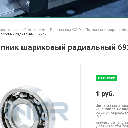
лог товаров
Подшипники
Подшипники KOYO
Подшипники шариковые 
риковый радиальный 6924Z
пник шариковый радиальный 69
В наличии
1
руб.
Информация о това
исключительно инф
офертой, определя
РФ.
Актуальную цену, н
у специалистов от