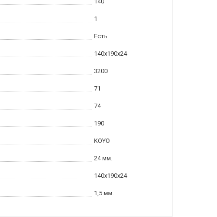
140
1
Есть
140x190x24
3200
71
74
190
KOYO
24 мм.
140x190x24
1,5 мм.