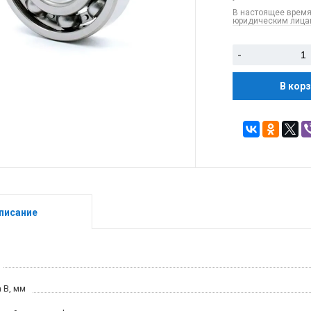
В настоящее время
юридическим лицам
-
В кор
писание
 B, мм