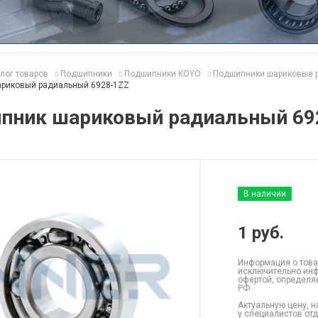
лог товаров
Подшипники
Подшипники KOYO
Подшипники шариковые 
риковый радиальный 6928-1ZZ
пник шариковый радиальный 69
В наличии
1
руб.
Информация о това
исключительно инф
офертой, определя
РФ.
Актуальную цену, н
у специалистов от