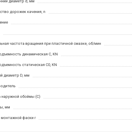
нний диаметр d, мм
ство дорожек качения, n
ение
ьная частота вращения при пластичной смазке, об/мин
одъемность динамическая C, KN
одъемность статическая C0, KN
й диаметр D, мм
водитель
 наружной обоймы (C)
ы, мм
 монтажной фаски r