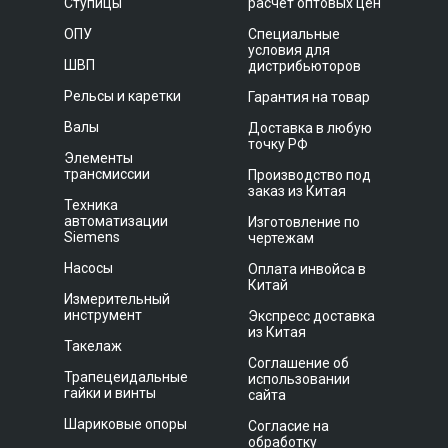
Ступицы
расчет оптовых цен
ОПУ
Специальные
условия для
ШВП
дистрибьюторов
Рельсы и каретки
Гарантия на товар
Валы
Доставка в любую
точку РФ
Элементы
трансмиссии
Производство под
заказ из Китая
Техника
автоматизации
Изготовление по
Siemens
чертежам
Насосы
Оплата инвойса в
Китай
Измерительный
инструмент
Экспресс доставка
из Китая
Такелаж
Соглашение об
Трапецеидальные
использовании
гайки и винты
сайта
Шариковые опоры
Согласие на
обработку