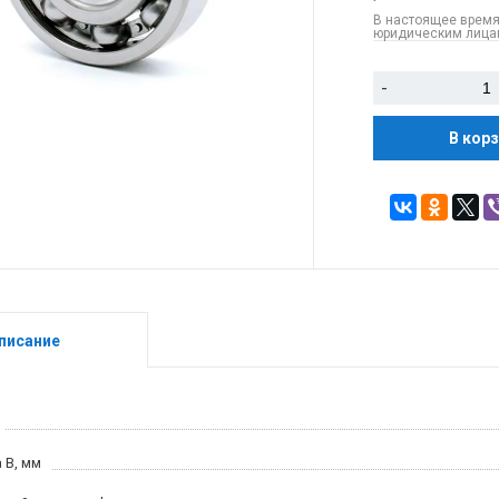
В настоящее время
юридическим лицам
-
В кор
писание
 B, мм