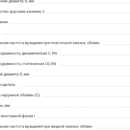
нний диаметр d, мм
ство дорожек качения, n
ение
ьная частота вращения при пластичной смазке, об/мин
одъемность динамическая C, KN
одъемность статическая C0, KN
й диаметр D, мм
водитель
 наружной обоймы (C)
ы, мм
 монтажной фаски r
ьная частота вращения при жидкой смазке, об/мин