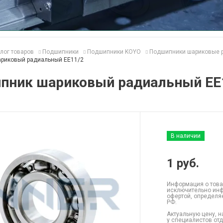
лог товаров
Подшипники
Подшипники KOYO
Подшипники шариковые 
риковый радиальный EE11/2
пник шариковый радиальный EE
В наличии
1
руб.
Информация о това
исключительно инф
офертой, определя
РФ.
Актуальную цену, н
у специалистов от