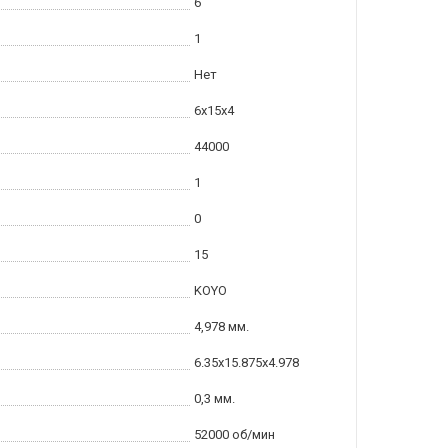
6
1
Нет
6x15x4
44000
1
0
15
KOYO
4,978 мм.
6.35x15.875x4.978
0,3 мм.
52000 об/мин