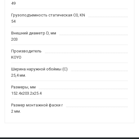
49
Грузоподъемность статическая C0, KN
54
Внешний диаметр D, мм
203
Производитель
KOYO
Ширина наружной обоймы (C)
25,4 мм.
Размеры, мм
152.4x203.2x25.4
Размер монтажной фаски r
2 мм.