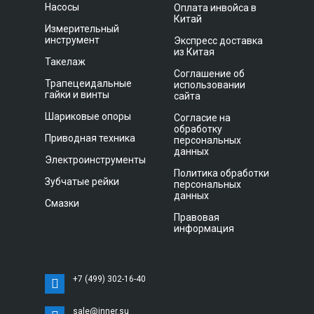
Насосы
Оплата инвойса в
Китай
Измерительный
инструмент
Экспресс доставка
из Китая
Такелаж
Соглашение об
Трапецеидальные
использовании
гайки и винты
сайта
Шариковые опоры
Согласие на
обработку
Приводная техника
персональных
данных
Электроинструменты
Политика обработки
Зубчатые рейки
персональных
данных
Смазки
Правовая
информация
+7 (499) 302-16-40
sale@inner.su