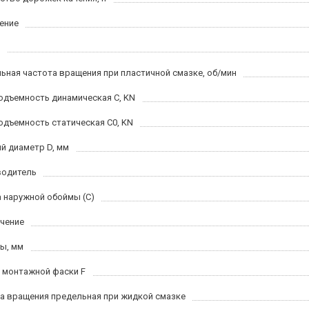
ение
ьная частота вращения при пластичной смазке, об/мин
одъемность динамическая C, KN
одъемность статическая C0, KN
й диаметр D, мм
водитель
 наружной обоймы (C)
чение
ы, мм
 монтажной фаски F
а вращения предельная при жидкой смазке