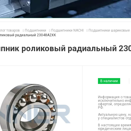
лог товаров
Подшипники
Подшипники NACHI
Подшипники шариковые 
ликовый радиальный 23048A2XK
пник роликовый радиальный 23
В наличии
Информация о това
исключительно инф
офертой, определя
РФ.
Актуальную цену, н
у специалистов от
В настоящее время
юридическим лицам