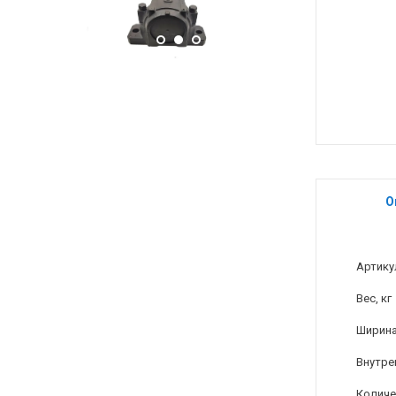
О
Артику
Вес, кг
Ширина
Внутре
Количе