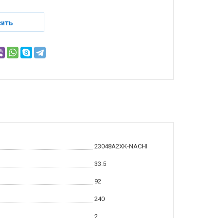
сить
23048A2XK-NACHI
33.5
92
240
2