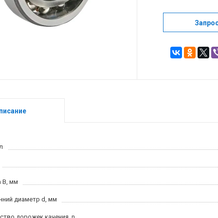
Запро
писание
л
 B, мм
нний диаметр d, мм
ство дорожек качения, n